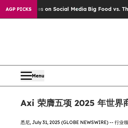
l Messages on Social Media
Big Food vs. The Peop
AGP PICKS
Menu
Axi 荣膺五项 2025 年世
悉尼, July 31, 2025 (GLOBE NEWSWIRE) -