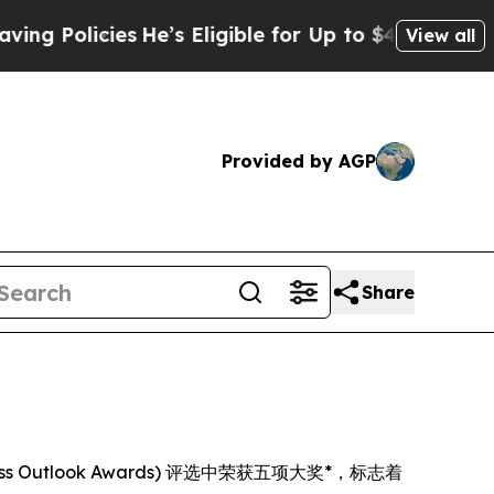
Policies
He’s Eligible for Up to $480,000 After 
View all
Provided by AGP
Share
iness Outlook Awards) 评选中荣获五项大奖*，标志着